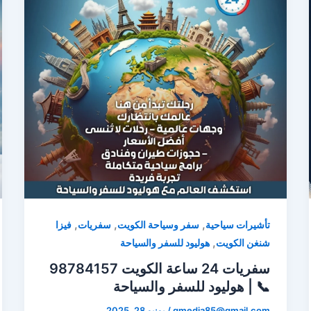
,
,
,
تأشيرات سياحية
سفر وسياحة الكويت
سفريات
فيزا
,
شنغن الكويت
هوليود للسفر والسياحة
سفريات 24 ساعة الكويت 98784157
📞 | هوليود للسفر والسياحة
qmedia85@gmail.com
/
يونيو 28, 2025