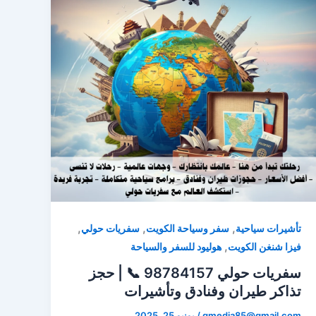
,
,
,
تأشيرات سياحية
سفر وسياحة الكويت
سفريات حولي
,
فيزا شنغن الكويت
هوليود للسفر والسياحة
سفريات حولي 98784157 📞 | حجز
تذاكر طيران وفنادق وتأشيرات
qmedia85@gmail.com
/
يونيو 25, 2025