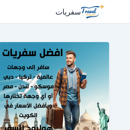
خطي
سفريات
لى
لمحتوى