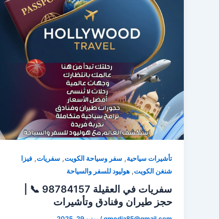
,
,
,
تأشيرات سياحية
سفر وسياحة الكويت
سفريات
فيزا
,
شنغن الكويت
هوليود للسفر والسياحة
سفريات في العقيلة 98784157 📞 |
حجز طيران وفنادق وتأشيرات
qmedia85@gmail.com
/
يونيو 29, 2025